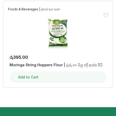
Foods & Beverages | අහාර සහ පාන
රු
395.00
Moringa String Hoppers Flour | මුරුංගා මිශ්‍ර ඉදි ආප්ප පිටි
Add to Cart