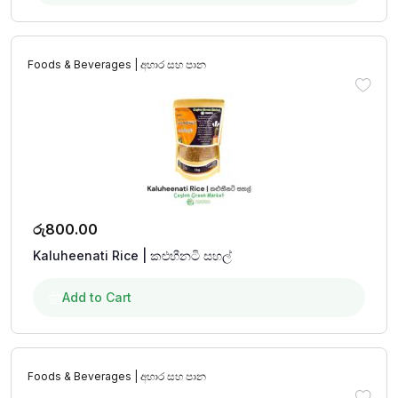
Foods & Beverages | අහාර සහ පාන
රු
800.00
Kaluheenati Rice | කළුහීනටි සහල්
Add to Cart
Foods & Beverages | අහාර සහ පාන