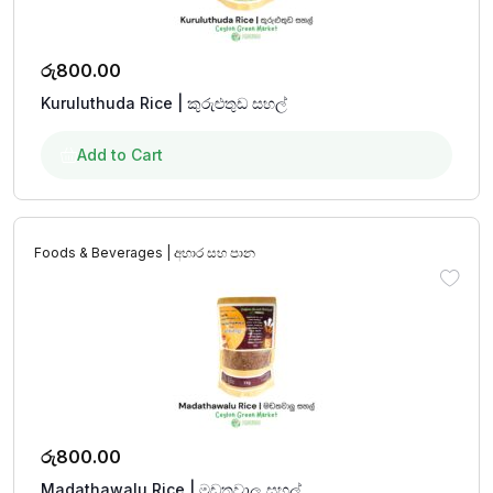
රු
800.00
Kuruluthuda Rice | කුරුළුතුඩ සහල්
Add to Cart
Foods & Beverages | අහාර සහ පාන
රු
800.00
Madathawalu Rice | මඩතවාලු සහල්