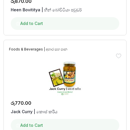
රු
870.00
Heen Bovititya | හීන් බෝවිටියා පවුඩර්
Add to Cart
Foods & Beverages | අහාර සහ පාන
රු
770.00
Jack Curry | කොස් කරිය
Add to Cart