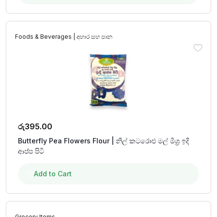
Foods & Beverages | අහාර සහ පාන
රු
395.00
Butterfly Pea Flowers Flour | නිල් කටරොළු මල් මිශ්‍ර ඉදි
ආප්ප පිටි
Add to Cart
Grocery Items